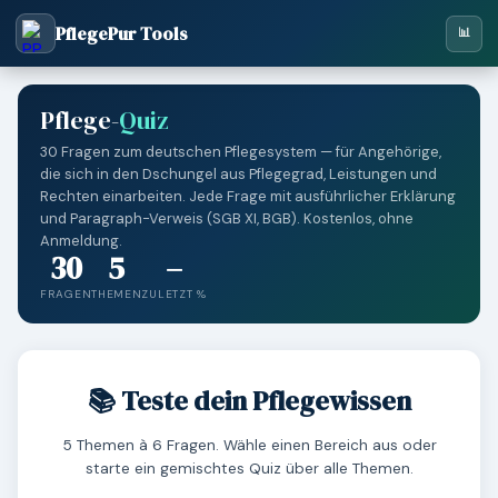
PflegePur Tools
📊
Pflege-
Quiz
30 Fragen zum deutschen Pflegesystem — für Angehörige,
die sich in den Dschungel aus Pflegegrad, Leistungen und
Rechten einarbeiten. Jede Frage mit ausführlicher Erklärung
und Paragraph-Verweis (SGB XI, BGB). Kostenlos, ohne
Anmeldung.
30
5
–
FRAGEN
THEMEN
ZULETZT %
📚 Teste dein Pflegewissen
5 Themen à 6 Fragen. Wähle einen Bereich aus oder
starte ein gemischtes Quiz über alle Themen.