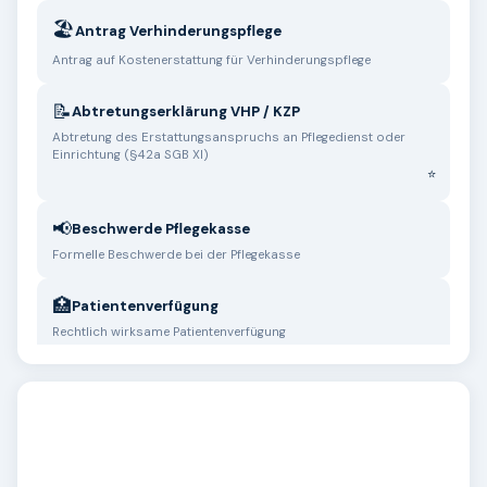
🏖️
Antrag Verhinderungspflege
Antrag auf Kostenerstattung für Verhinderungspflege
📝
Abtretungserklärung VHP / KZP
Abtretung des Erstattungsanspruchs an Pflegedienst oder
Einrichtung (§42a SGB XI)
📢
Beschwerde Pflegekasse
Formelle Beschwerde bei der Pflegekasse
🏥
Patientenverfügung
Rechtlich wirksame Patientenverfügung
🏠
Checkliste Pflegeheim-Besichtigung
Worauf Sie bei der Besichtigung achten sollten
📋
Checkliste MD-Begutachtung