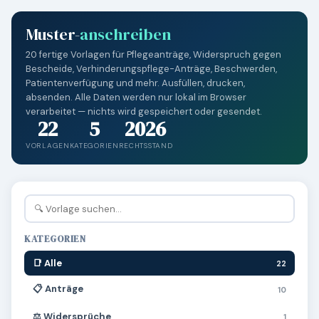
Muster-
anschreiben
20 fertige Vorlagen für Pflegeanträge, Widerspruch gegen
Bescheide, Verhinderungspflege-Anträge, Beschwerden,
Patientenverfügung und mehr. Ausfüllen, drucken,
absenden. Alle Daten werden nur lokal im Browser
verarbeitet — nichts wird gespeichert oder gesendet.
22
5
2026
VORLAGEN
KATEGORIEN
RECHTSSTAND
KATEGORIEN
📑 Alle
22
📋 Anträge
10
⚖️ Widersprüche
1