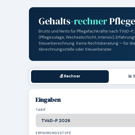
Gehalts-
rechner
Pfleg
Brutto und Netto für Pflegefachkräfte nach TVöD-P,
(Pflegezulage, Wechselschicht, Intensiv), Erfahrun
Steuerberechnung. Keine Rechtsberatung — für die
Abrechnungsstelle oder Steuerberater.
💰 Rechner
📊 
Eingaben
TARIF
ERFAHRUNGSSTUFE