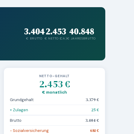
3.404
2.453
40.848
€ BRUTTO
€ NETTO (CA.)
€ JAHRESBRUTTO
NETTO-GEHALT
2.453 €
€ monatlich
Grundgehalt
3.379 €
+ Zulagen
25 €
Brutto
3.404 €
− Sozialversicherung
681 €