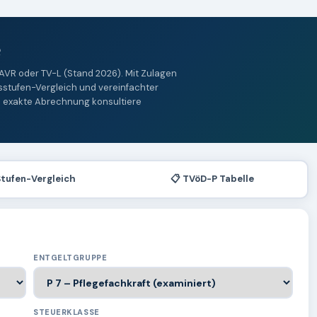
e
 AVR oder TV-L (Stand 2026). Mit Zulagen
gsstufen-Vergleich und vereinfachter
 exakte Abrechnung konsultiere
Stufen-Vergleich
📋 TVöD-P Tabelle
ENTGELTGRUPPE
STEUERKLASSE